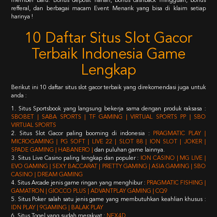
member baru. Bonus deposit harian, bonus cashback mingguan, bonus
refferal, dan berbagai macam Event Menarik yang bisa di klaim setiap
harinya !
10 Daftar Situs Slot Gacor
Terbaik Indonesia Game
Lengkap
Berikut ini 10 daftar situs slot gacor terbaik yang direkomendasi juga untuk
anda :
1. Situs Sportsbook yang langsung bekerja sama dengan produk raksasa :
SBOBET | SABA SPORTS | TF GAMING | VIRTUAL SPORTS PP | SBO
VIRTUAL SPORTS
2. Situs Slot Gacor paling booming di indonesia :
PRAGMATIC PLAY |
MICROGAMING | PG SOFT | LIVE 22 | SLOT 88 | ION SLOT | JOKER |
SPADE GAMING | HABANERO |
dan puluhan game lainnya.
3. Situs Live Casino paling lengkap dan populer :
ION CASINO | MG LIVE |
EVO GAMING | SEXY BACCARAT | PRETTY GAMING | ASIA GAMING | SBO
CASINO | DREAM GAMING
4. Situs Arcade jenis game ringan yang menghibur :
PRAGMATIC FISHING |
GAMATRON | GIOCCO PLUS | ADVANTPLAY GAMING | CQ9
5. Situs Poker salah satu jenis game yang membutuhkan keahlian khusus :
IDN PLAY | 9GAMING | BALAK PLAY
6. Situs Togel yang sudah merakyat :
NEX4D