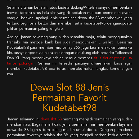
Selama 5 tahun berjalan, situs kudeta slotking99 telah banyak memberikan
inovasi terbaru situs bola slot yang di sediakan maupun promo dan event
yang di berikan. Apalagi jenis permainan dewa slot 88 memberikan yang
terbaik bagi para bettor dan member setia Kudetabet98 denganupdate
pilihan permainan paling lengkap.
Apalagi jaman sekarang yang sudah semakin maju, selain menggunakan
transaksi via metode bank bisa juga menggunakan E wallet . Bersama
Kudetabet98 para member mix parlay 365 juga bisa melakukan transaksi
khususnya deposit via pulsa saja dengan didukung oleh provider Telkomsel
Dan XL. Yang menariknya adalah semua member
situs slot deposit pulsa
tanpa potongan
.
Semua ini tersedia pastinya dikarenakan basis agar
member kudetabet 98 bisa terus memaksimalkan tingkat kemenangan
nya.
Dewa Slot 88 Jenis
Permainan Favorit
Kudetabet98
Jaman sekarang ini
dewa slot 88
memang menjadi permainan yang sudah
mendominasi. Bagaimana tidak, jenis permainan ini memberikan layanan
dewa slot 88 login sistem paling mudah untuk dicoba. Dengan primadona
permainan favoritnya adalah slot 88 yang menjadi barisan kedua setelah