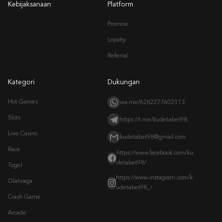
Kebijaksanaan
Platform
Promosi
Loyalty
Referral
Kategori
Dukungan
Hot Games
wa.me/6282277602113
Slots
https://t.me/kudetabet98
Live Casino
kudetabet98@gmail.com
Race
https://www.facebook.com/ku
detabet98/
Togel
https://www.instagram.com/k
Olahraga
udetabet98_/
Crash Game
Arcade