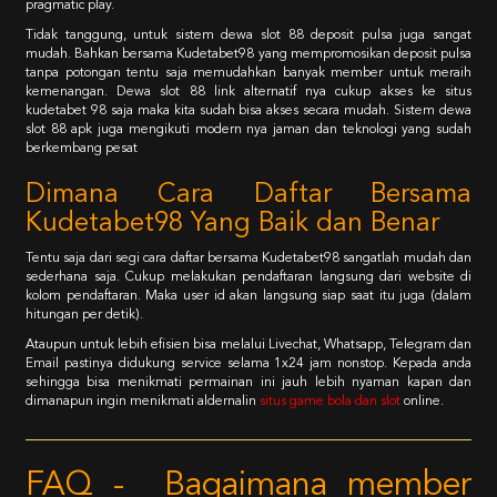
pragmatic play.
Tidak tanggung, untuk sistem dewa slot 88 deposit pulsa juga sangat
mudah. Bahkan bersama Kudetabet98 yang mempromosikan deposit pulsa
tanpa potongan tentu saja memudahkan banyak member untuk meraih
kemenangan. Dewa slot 88 link alternatif nya cukup akses ke situs
kudetabet 98 saja maka kita sudah bisa akses secara mudah. Sistem dewa
slot 88 apk juga mengikuti modern nya jaman dan teknologi yang sudah
berkembang pesat
Dimana Cara Daftar Bersama
Kudetabet98 Yang Baik dan Benar
Tentu saja dari segi cara daftar bersama Kudetabet98 sangatlah mudah dan
sederhana saja. Cukup melakukan pendaftaran langsung dari website di
kolom pendaftaran. Maka user id akan langsung siap saat itu juga (dalam
hitungan per detik).
Ataupun untuk lebih efisien bisa melalui Livechat, Whatsapp, Telegram dan
Email pastinya didukung service selama 1x24 jam nonstop. Kepada anda
sehingga bisa menikmati permainan ini jauh lebih nyaman kapan dan
dimanapun ingin menikmati aldernalin
situs game bola dan slot
online.
FAQ - Bagaimana member