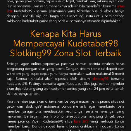
bola, game poker online, capsa susun, togel, tembak ikan, sabung ayam dan
lain sebagainya. Dan yang menariknya adalah bila mendaftar bersama
situs
slot
Kudetabet98 semua permainan yang tersedia bisa di akses hanya
dengan 1 user ID saja loh. Tanpa harus repot lagi serta untuk pemindahan
saldo dari kudetabet game yang berlaku semuanya otomatis dipindahkan.
Kenapa Kita Harus
Mempercayai Kudetabet98
Slotking99 Zona Slot Terbaik
Sebagai agen online terpercaya pastinya semua pecinta taruhan harus
bergabung dengan situs yang tepat. Dengan sistem transaksi deposit dan
withdraw yang super cepat yaitu hanya memakan waktu maksimal 5 menit
saja. Semua transaksi akan diproses oleh sistem
slotking99
bersama
kudetabet98. Pastinya bersama agen Kudetabet Slot juga semua member
akan dipandu langsung oleh costumer service yang aktif 24 jam serta ramah
dan berpengalaman.
Para member juga akan di tawarkan berbagai macam jenis promo situs slot
gacor dan slotking99 indonesia bonus menarik agar membantu para
membernya agar bisa mendapatkan keuntungan serta kemenangan yang
maksimal. Berbagai macam promo tersebut bisa langsung di cek pada
menu promosi Agen Kudetabet98 situs
bola 365
yang meliputi bonus
member baru. Bonus deposit harian, bonus cashback mingguan, bonus