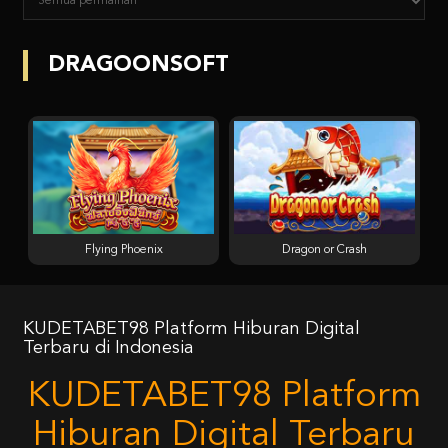
DRAGOONSOFT
Flying Phoenix
Dragon or Crash
KUDETABET98 Platform Hiburan Digital
Terbaru di Indonesia
KUDETABET98 Platform
Hiburan Digital Terbaru