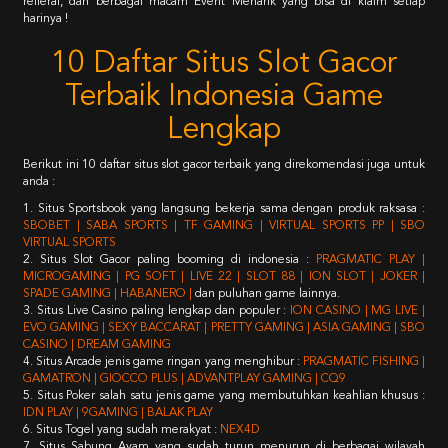
refferal, dan berbagai macam Event Menarik yang bisa di klaim setiap
harinya !
10 Daftar Situs Slot Gacor
Terbaik Indonesia Game
Lengkap
Berikut ini 10 daftar situs slot gacor terbaik yang direkomendasi juga untuk
anda :
1. Situs Sportsbook yang langsung bekerja sama dengan produk raksasa :
SBOBET | SABA SPORTS | TF GAMING | VIRTUAL SPORTS PP | SBO
VIRTUAL SPORTS
2. Situs Slot Gacor paling booming di indonesia :
PRAGMATIC PLAY |
MICROGAMING | PG SOFT | LIVE 22 | SLOT 88 | ION SLOT | JOKER |
SPADE GAMING | HABANERO |
dan puluhan game lainnya.
3. Situs Live Casino paling lengkap dan populer :
ION CASINO | MG LIVE |
EVO GAMING | SEXY BACCARAT | PRETTY GAMING | ASIA GAMING | SBO
CASINO | DREAM GAMING
4. Situs Arcade jenis game ringan yang menghibur :
PRAGMATIC FISHING |
GAMATRON | GIOCCO PLUS | ADVANTPLAY GAMING | CQ9
5. Situs Poker salah satu jenis game yang membutuhkan keahlian khusus :
IDN PLAY | 9GAMING | BALAK PLAY
6. Situs Togel yang sudah merakyat :
NEX4D
7. Situs Sabung Ayam yang sudah turun menurun di berbagai wilayah