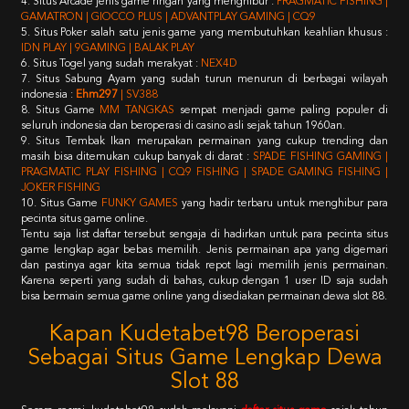
4. Situs Arcade jenis game ringan yang menghibur :
PRAGMATIC FISHING |
GAMATRON | GIOCCO PLUS | ADVANTPLAY GAMING | CQ9
5. Situs Poker salah satu jenis game yang membutuhkan keahlian khusus :
IDN PLAY | 9GAMING | BALAK PLAY
6. Situs Togel yang sudah merakyat :
NEX4D
7. Situs Sabung Ayam yang sudah turun menurun di berbagai wilayah
indonesia :
Ehm297
| SV388
8. Situs Game
MM TANGKAS
sempat menjadi game paling populer di
seluruh indonesia dan beroperasi di casino asli sejak tahun 1960an.
9. Situs Tembak Ikan merupakan permainan yang cukup trending dan
masih bisa ditemukan cukup banyak di darat :
SPADE FISHING GAMING |
PRAGMATIC PLAY FISHING | CQ9 FISHING | SPADE GAMING FISHING |
JOKER FISHING
10. Situs Game
FUNKY GAMES
yang hadir terbaru untuk menghibur para
pecinta situs game online.
Tentu saja list daftar tersebut sengaja di hadirkan untuk para pecinta situs
game lengkap agar bebas memilih. Jenis permainan apa yang digemari
dan pastinya agar kita semua tidak repot lagi memilih jenis permainan.
Karena seperti yang sudah di bahas, cukup dengan 1 user ID saja sudah
bisa bermain semua game online yang disediakan permainan dewa slot 88.
Kapan Kudetabet98 Beroperasi
Sebagai Situs Game Lengkap Dewa
Slot 88