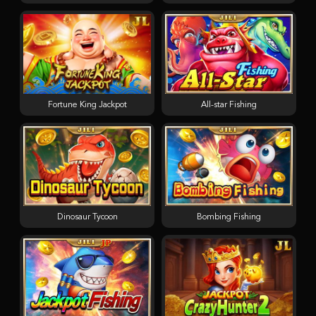
Fortune King Jackpot
All-star Fishing
Dinosaur Tycoon
Bombing Fishing