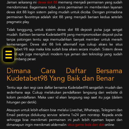
Jaman sekarang ini
dewa slot 88
memang menjadi permainan yang sudah
mendominasi. Bagaimana tidak, jenis permainan ini memberikan layanan
dewa slot 88 login sistem paling mudah untuk dicoba. Dengan primadona
permainan favoritnya adalah slot 88 yang menjadi barisan kedua setelah
pragmatic play.
Tidak tanggung, untuk sistem dewa slot 88 deposit pulsa juga sangat
mudah. Bahkan bersama Kudetabet98 yang mempromosikan deposit pulsa
KLIK DISINI!
tanpa potongan tentu saja memudahkan banyak member untuk meraih
kemenangan. Dewa slot 88 link alternatif nya cukup akses ke situs
kudetabet 98 saja maka kita sudah bisa akses secara mudah. Sistem dewa
slot 88 apk juga mengikuti modern nya jaman dan teknologi yang sudah
berkembang pesat
Dimana Cara Daftar Bersama
Kudetabet98 Yang Baik dan Benar
Tentu saja dari segi cara daftar bersama Kudetabet98 sangatlah mudah dan
sederhana saja. Cukup melakukan pendaftaran langsung dari website di
kolom pendaftaran. Maka user id akan langsung siap saat itu juga (dalam
hitungan per detik).
Ataupun untuk lebih efisien bisa melalui Livechat, Whatsapp, Telegram dan
Email pastinya didukung service selama 1x24 jam nonstop. Kepada anda
sehingga bisa menikmati permainan ini jauh lebih nyaman kapan dan
dimanapun ingin menikmati aldernalin
situs game bola dan slot
online.