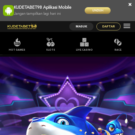
×
KUDETABET98 Aplikasi Mobile
UNDUH
Jangan tampilkan lagi hari ini
MASUK
DAFTAR
HOT GAMES
SLOTS
LIVE CASINO
RACE
;;