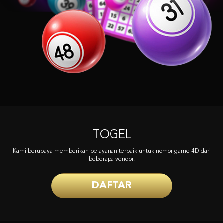
TOGEL
Kami berupaya memberikan pelayanan terbaik untuk nomor game 4D dari
beberapa vendor.
DAFTAR