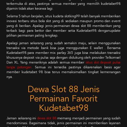
terkemuka di atas, pastinya semua member yang memilih kudetabet98
dijamin tidak akan kecewa lagi.
Selama 5 tahun berjalan, situs kudeta slotking99 telah banyak memberikan
inovasi terbaru situs bola slot yang di sediakan maupun promo dan event
yang di berikan. Apalagi jenis permainan dewa slot 88 memberikan yang
terbaik bagi para bettor dan member setia Kudetabet98 denganupdate
pilihan permainan paling lengkap.
Apalagi jaman sekarang yang sudah semakin maju, selain menggunakan
transaksi via metode bank bisa juga menggunakan E wallet . Bersama
Kudetabet98 para member mix parlay 365 juga bisa melakukan transaksi
khususnya deposit via pulsa saja dengan didukung oleh provider Telkomsel
Dan XL. Yang menariknya adalah semua member
situs slot deposit pulsa
tanpa potongan
.
Semua ini tersedia pastinya dikarenakan basis agar
member kudetabet 98 bisa terus memaksimalkan tingkat kemenangan
nya.
Dewa Slot 88 Jenis
Permainan Favorit
Kudetabet98
Jaman sekarang ini
dewa slot 88
memang menjadi permainan yang sudah
mendominasi. Bagaimana tidak, jenis permainan ini memberikan layanan