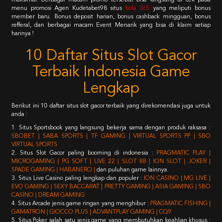
menu promosi Agen Kudetabet98 situs
bola 365
yang meliputi bonus
member baru. Bonus deposit harian, bonus cashback mingguan, bonus
refferal, dan berbagai macam Event Menarik yang bisa di klaim setiap
harinya !
10 Daftar Situs Slot Gacor
Terbaik Indonesia Game
Lengkap
Berikut ini 10 daftar situs slot gacor terbaik yang direkomendasi juga untuk
anda :
1. Situs Sportsbook yang langsung bekerja sama dengan produk raksasa :
SBOBET | SABA SPORTS | TF GAMING | VIRTUAL SPORTS PP | SBO
VIRTUAL SPORTS
2. Situs Slot Gacor paling booming di indonesia :
PRAGMATIC PLAY |
MICROGAMING | PG SOFT | LIVE 22 | SLOT 88 | ION SLOT | JOKER |
SPADE GAMING | HABANERO |
dan puluhan game lainnya.
3. Situs Live Casino paling lengkap dan populer :
ION CASINO | MG LIVE |
EVO GAMING | SEXY BACCARAT | PRETTY GAMING | ASIA GAMING | SBO
CASINO | DREAM GAMING
4. Situs Arcade jenis game ringan yang menghibur :
PRAGMATIC FISHING |
GAMATRON | GIOCCO PLUS | ADVANTPLAY GAMING | CQ9
5. Situs Poker salah satu jenis game yang membutuhkan keahlian khusus :