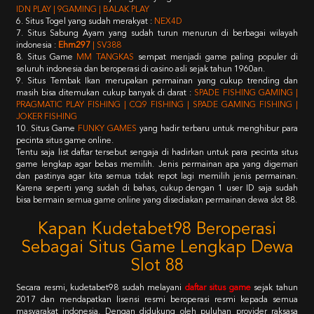
IDN PLAY | 9GAMING | BALAK PLAY
6. Situs Togel yang sudah merakyat :
NEX4D
7. Situs Sabung Ayam yang sudah turun menurun di berbagai wilayah
indonesia :
Ehm297
| SV388
8. Situs Game
MM TANGKAS
sempat menjadi game paling populer di
seluruh indonesia dan beroperasi di casino asli sejak tahun 1960an.
9. Situs Tembak Ikan merupakan permainan yang cukup trending dan
masih bisa ditemukan cukup banyak di darat :
SPADE FISHING GAMING |
PRAGMATIC PLAY FISHING | CQ9 FISHING | SPADE GAMING FISHING |
JOKER FISHING
10. Situs Game
FUNKY GAMES
yang hadir terbaru untuk menghibur para
pecinta situs game online.
Tentu saja list daftar tersebut sengaja di hadirkan untuk para pecinta situs
game lengkap agar bebas memilih. Jenis permainan apa yang digemari
dan pastinya agar kita semua tidak repot lagi memilih jenis permainan.
Karena seperti yang sudah di bahas, cukup dengan 1 user ID saja sudah
bisa bermain semua game online yang disediakan permainan dewa slot 88.
Kapan Kudetabet98 Beroperasi
Sebagai Situs Game Lengkap Dewa
Slot 88
Secara resmi, kudetabet98 sudah melayani
daftar situs game
sejak tahun
2017 dan mendapatkan lisensi resmi beroperasi resmi kepada semua
masyarakat indonesia. Dengan didukung oleh puluhan provider raksasa