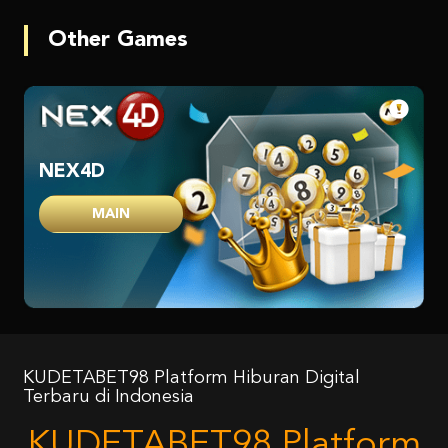
Other Games
NEX4D
MAIN
KUDETABET98 Platform Hiburan Digital
Terbaru di Indonesia
KUDETABET98 Platform