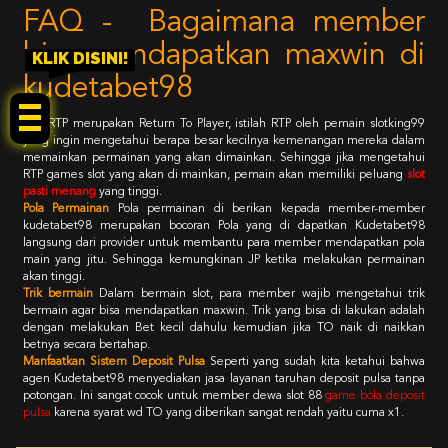
FAQ - Bagaimana member
bisa mendapatkan maxwin di
KLIK DISINI!
kudetabet98
RTP
RTP merupakan Return To Player, istilah RTP oleh pemain slotking99
yang ingin mengetahui berapa besar kecilnya kemenangan mereka dalam
memainkan permainan yang akan dimainkan. Sehingga jika mengetahui
RTP games slot yang akan di mainkan, pemain akan memiliki peluang
slot
pasti menang
yang tinggi.
Pola Permainan
Pola permainan di berikan kepada member-member
kudetabet98 merupakan bocoran Pola yang di dapatkan Kudetabet98
langsung dari provider untuk membantu para member mendapatkan pola
main yang jitu. Sehingga kemungkinan JP ketika melakukan permainan
akan tinggi.
Trik bermain
Dalam bermain slot, para member wajib mengetahui trik
bermain agar bisa mendapatkan maxwin. Trik yang bisa di lakukan adalah
dengan melakukan Bet kecil dahulu kemudian jika TO naik di naikkan
betnya secara bertahap.
Manfaatkan Sistem Deposit Pulsa
Seperti yang sudah kita ketahui bahwa
agen Kudetabet98 menyediakan jasa layanan taruhan deposit pulsa tanpa
potongan. Ini sangat cocok untuk member dewa slot 88
game bola deposit
pulsa
karena syarat wd TO yang diberikan sangat rendah yaitu cuma x1.