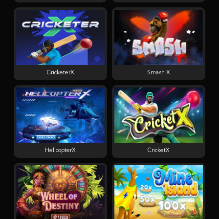
CricketerX
Smash X
HelicopterX
CricketX