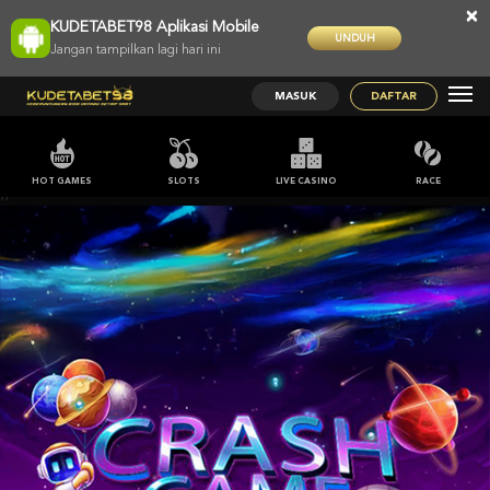
×
KUDETABET98 Aplikasi Mobile
UNDUH
Jangan tampilkan lagi hari ini
MASUK
DAFTAR
HOT GAMES
SLOTS
LIVE CASINO
RACE
;;