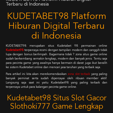
Terbaru di Indonesia
KUDETABET98 Platform
Hiburan Digital Terbaru
di Indonesia
KUDETABET98 merupakan situs Kudetabet 98 permainan online
Kudetabet98
terpercaya resmi dengan tampilan modern dan canggih tidak
lupa dengan bonus berlimpah. Bagaimana tidak ? zona situs game online
sudah berkembang semakin lengkap, modern dan banyak jenis. Tentu saja
para pecinta game yang awalnya hanya bermain di darat juga ikut beralih
ke sistem Kudetabet online dan mencari jasa taruhan yang terbaik saja.
Para artikel ini kita akan merekomendasikan
zona slot terbaik
yang paling
banyak peminat serta sudah dipercayai oleh ribuan member aktif.
Langsung saja saat ini yaitu Kudetabet98 yang paling terbaik dan
terpercaya untuk para kalangan pecinta game online.
Kudetabet98 Situs Slot Gacor
Slothoki777 Game Lengkap