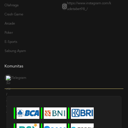
https://www.instagram.com/k
Olahraga
udetabet98_/
Crash Game
Arcade
Poker
E-Sports
Sabung Ayam
Komunitas
Telegram