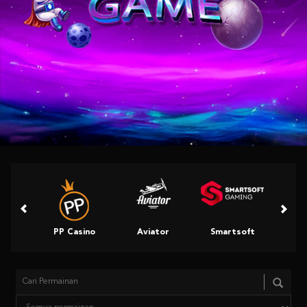
PP Casino
Aviator
Smartsoft
Micr