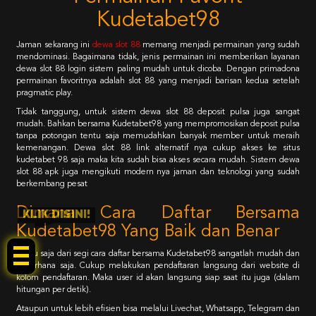
Kudetabet98
Jaman sekarang ini
dewa slot 88
memang menjadi permainan yang sudah
mendominasi. Bagaimana tidak, jenis permainan ini memberikan layanan
dewa slot 88 login sistem paling mudah untuk dicoba. Dengan primadona
permainan favoritnya adalah slot 88 yang menjadi barisan kedua setelah
pragmatic play.
Tidak tanggung, untuk sistem dewa slot 88 deposit pulsa juga sangat
mudah. Bahkan bersama Kudetabet98 yang mempromosikan deposit pulsa
tanpa potongan tentu saja memudahkan banyak member untuk meraih
kemenangan. Dewa slot 88 link alternatif nya cukup akses ke situs
kudetabet 98 saja maka kita sudah bisa akses secara mudah. Sistem dewa
slot 88 apk juga mengikuti modern nya jaman dan teknologi yang sudah
berkembang pesat
Dimana Cara Daftar Bersama
KLIK DISINI!
Kudetabet98 Yang Baik dan Benar
Tentu saja dari segi cara daftar bersama Kudetabet98 sangatlah mudah dan
sederhana saja. Cukup melakukan pendaftaran langsung dari website di
kolom pendaftaran. Maka user id akan langsung siap saat itu juga (dalam
hitungan per detik).
Ataupun untuk lebih efisien bisa melalui Livechat, Whatsapp, Telegram dan