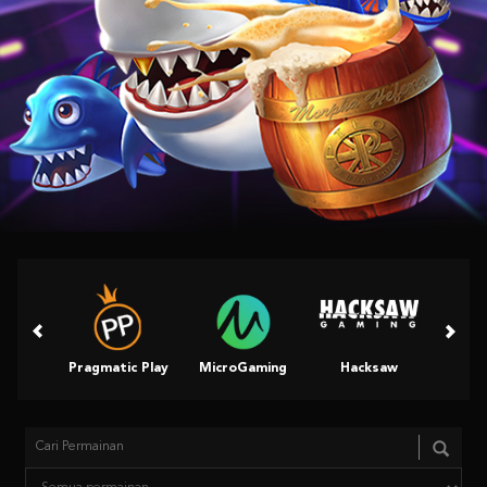
Pragmatic Play
MicroGaming
Hacksaw
King