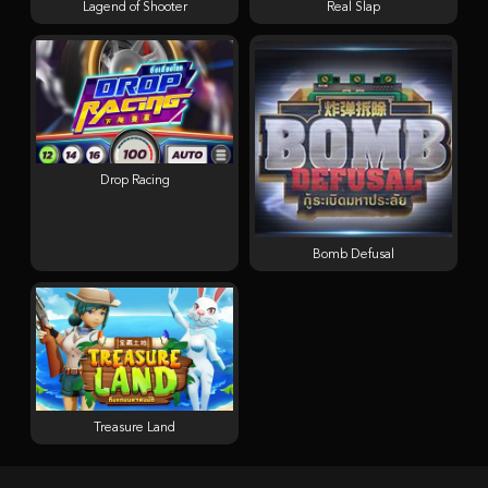
Lagend of Shooter
Real Slap
Drop Racing
Bomb Defusal
Treasure Land