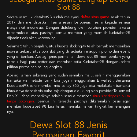
Sebagai Situs Game Lengkap Dewa
Slot 88
Secara resmi, kudetabet98 sudah melayani
daftar situs game
sejak tahun
2017 dan mendapatkan lisensi resmi beroperasi resmi kepada semua
masyarakat indonesia. Dengan didukung oleh puluhan provider raksasa
terkemuka di atas, pastinya semua member yang memilih kudetabet98
dijamin tidak akan kecewa lagi.
Selama 5 tahun berjalan, situs kudeta slotking99 telah banyak memberikan
inovasi terbaru situs bola slot yang di sediakan maupun promo dan event
yang di berikan. Apalagi jenis permainan dewa slot 88 memberikan yang
terbaik bagi para bettor dan member setia Kudetabet98 denganupdate
pilihan permainan paling lengkap.
Apalagi jaman sekarang yang sudah semakin maju, selain menggunakan
transaksi via metode bank bisa juga menggunakan E wallet . Bersama
Kudetabet98 para member mix parlay 365 juga bisa melakukan transaksi
khususnya deposit via pulsa saja dengan didukung oleh provider Telkomsel
Dan XL. Yang menariknya adalah semua member
situs slot deposit pulsa
tanpa potongan
.
Semua ini tersedia pastinya dikarenakan basis agar
member kudetabet 98 bisa terus memaksimalkan tingkat kemenangan
nya.
Dewa Slot 88 Jenis
Permainan Favorit