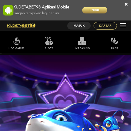
×
KUDETABET98 Aplikasi Mobile
UNDUH
Jangan tampilkan lagi hari ini
MASUK
DAFTAR
HOT GAMES
SLOTS
LIVE CASINO
RACE
;;