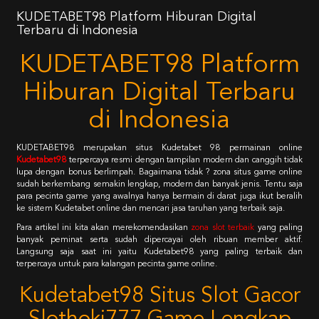
KUDETABET98 Platform Hiburan Digital
Terbaru di Indonesia
KUDETABET98 Platform
Hiburan Digital Terbaru
di Indonesia
KUDETABET98 merupakan situs Kudetabet 98 permainan online
Kudetabet98
terpercaya resmi dengan tampilan modern dan canggih tidak
lupa dengan bonus berlimpah. Bagaimana tidak ? zona situs game online
sudah berkembang semakin lengkap, modern dan banyak jenis. Tentu saja
para pecinta game yang awalnya hanya bermain di darat juga ikut beralih
ke sistem Kudetabet online dan mencari jasa taruhan yang terbaik saja.
Para artikel ini kita akan merekomendasikan
zona slot terbaik
yang paling
banyak peminat serta sudah dipercayai oleh ribuan member aktif.
Langsung saja saat ini yaitu Kudetabet98 yang paling terbaik dan
terpercaya untuk para kalangan pecinta game online.
Kudetabet98 Situs Slot Gacor