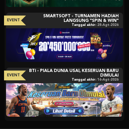
SMARTSOFT - TURNAMEN HADIAH
EVENT
LANGSUNG "SPIN & WIN"
Tanggal akhir:
28-Agt-2026
BTi - PIALA DUNIA USAI, KESERUAN BARU
EVENT
DIMULAI
Tanggal akhir:
16-Agt-2026