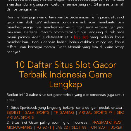
akan dipandu langsung oleh costumer service yang aktif 24 jam serta ramah
dan berpengalaman.
Para member juga akan di tawarkan berbagai macam jenis promo situs slot
gacor dan slotking99 indonesia bonus menarik agar membantu para
membernya agar bisa mendapatkan keuntungan serta kemenangan yang
maksimal. Berbagai macam promo tersebut bisa langsung di cek pada
menu promosi Agen Kudetabet98 situs
bola 365
yang meliputi bonus
member baru. Bonus deposit harian, bonus cashback mingguan, bonus
refferal, dan berbagai macam Event Menarik yang bisa di klaim setiap
harinya !
10 Daftar Situs Slot Gacor
Terbaik Indonesia Game
Lengkap
Berikut ini 10 daftar situs slot gacor terbaik yang direkomendasi juga untuk
anda :
1. Situs Sportsbook yang langsung bekerja sama dengan produk raksasa :
SBOBET | SABA SPORTS | TF GAMING | VIRTUAL SPORTS PP | SBO
VIRTUAL SPORTS
2. Situs Slot Gacor paling booming di indonesia :
PRAGMATIC PLAY |
MICROGAMING | PG SOFT | LIVE 22 | SLOT 88 | ION SLOT | JOKER |