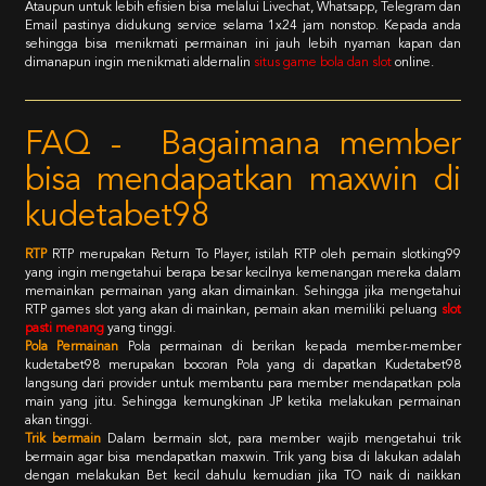
Ataupun untuk lebih efisien bisa melalui Livechat, Whatsapp, Telegram dan
Email pastinya didukung service selama 1x24 jam nonstop. Kepada anda
sehingga bisa menikmati permainan ini jauh lebih nyaman kapan dan
dimanapun ingin menikmati aldernalin
situs game bola dan slot
online.
FAQ - Bagaimana member
bisa mendapatkan maxwin di
kudetabet98
RTP
RTP merupakan Return To Player, istilah RTP oleh pemain slotking99
yang ingin mengetahui berapa besar kecilnya kemenangan mereka dalam
memainkan permainan yang akan dimainkan. Sehingga jika mengetahui
RTP games slot yang akan di mainkan, pemain akan memiliki peluang
slot
pasti menang
yang tinggi.
Pola Permainan
Pola permainan di berikan kepada member-member
kudetabet98 merupakan bocoran Pola yang di dapatkan Kudetabet98
langsung dari provider untuk membantu para member mendapatkan pola
main yang jitu. Sehingga kemungkinan JP ketika melakukan permainan
akan tinggi.
Trik bermain
Dalam bermain slot, para member wajib mengetahui trik
bermain agar bisa mendapatkan maxwin. Trik yang bisa di lakukan adalah
dengan melakukan Bet kecil dahulu kemudian jika TO naik di naikkan