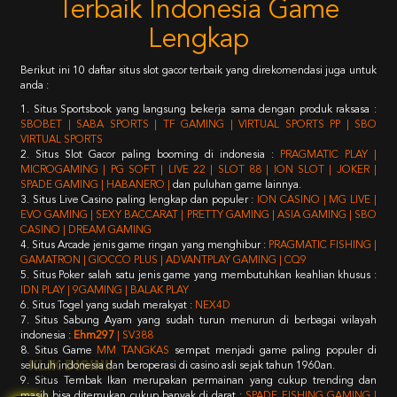
Terbaik Indonesia Game
Lengkap
Berikut ini 10 daftar situs slot gacor terbaik yang direkomendasi juga untuk
anda :
1. Situs Sportsbook yang langsung bekerja sama dengan produk raksasa :
SBOBET | SABA SPORTS | TF GAMING | VIRTUAL SPORTS PP | SBO
VIRTUAL SPORTS
2. Situs Slot Gacor paling booming di indonesia :
PRAGMATIC PLAY |
MICROGAMING | PG SOFT | LIVE 22 | SLOT 88 | ION SLOT | JOKER |
SPADE GAMING | HABANERO |
dan puluhan game lainnya.
3. Situs Live Casino paling lengkap dan populer :
ION CASINO | MG LIVE |
EVO GAMING | SEXY BACCARAT | PRETTY GAMING | ASIA GAMING | SBO
CASINO | DREAM GAMING
4. Situs Arcade jenis game ringan yang menghibur :
PRAGMATIC FISHING |
GAMATRON | GIOCCO PLUS | ADVANTPLAY GAMING | CQ9
5. Situs Poker salah satu jenis game yang membutuhkan keahlian khusus :
IDN PLAY | 9GAMING | BALAK PLAY
6. Situs Togel yang sudah merakyat :
NEX4D
7. Situs Sabung Ayam yang sudah turun menurun di berbagai wilayah
indonesia :
Ehm297
| SV388
8. Situs Game
MM TANGKAS
sempat menjadi game paling populer di
KLIK DISINI!
seluruh indonesia dan beroperasi di casino asli sejak tahun 1960an.
9. Situs Tembak Ikan merupakan permainan yang cukup trending dan
masih bisa ditemukan cukup banyak di darat :
SPADE FISHING GAMING |