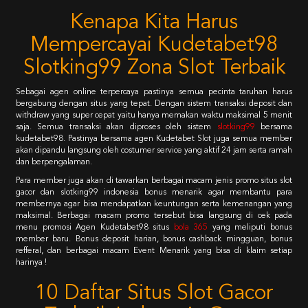
Kenapa Kita Harus
Mempercayai Kudetabet98
Slotking99 Zona Slot Terbaik
Sebagai agen online terpercaya pastinya semua pecinta taruhan harus
bergabung dengan situs yang tepat. Dengan sistem transaksi deposit dan
withdraw yang super cepat yaitu hanya memakan waktu maksimal 5 menit
saja. Semua transaksi akan diproses oleh sistem
slotking99
bersama
kudetabet98. Pastinya bersama agen Kudetabet Slot juga semua member
akan dipandu langsung oleh costumer service yang aktif 24 jam serta ramah
dan berpengalaman.
Para member juga akan di tawarkan berbagai macam jenis promo situs slot
gacor dan slotking99 indonesia bonus menarik agar membantu para
membernya agar bisa mendapatkan keuntungan serta kemenangan yang
maksimal. Berbagai macam promo tersebut bisa langsung di cek pada
menu promosi Agen Kudetabet98 situs
bola 365
yang meliputi bonus
member baru. Bonus deposit harian, bonus cashback mingguan, bonus
refferal, dan berbagai macam Event Menarik yang bisa di klaim setiap
harinya !
10 Daftar Situs Slot Gacor