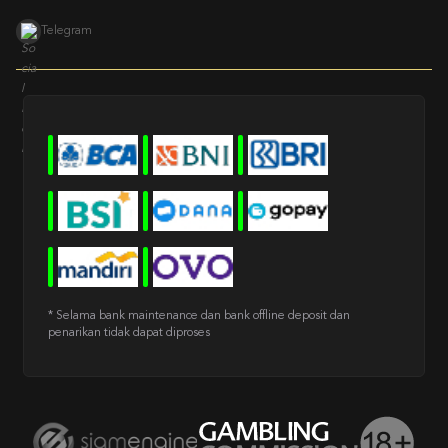
Telegram
* Selama bank maintenance dan bank offline deposit dan
penarikan tidak dapat diproses