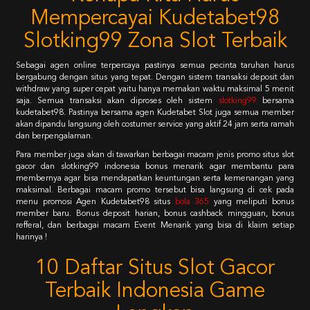
Mempercayai Kudetabet98
Slotking99 Zona Slot Terbaik
Sebagai agen online terpercaya pastinya semua pecinta taruhan harus
bergabung dengan situs yang tepat. Dengan sistem transaksi deposit dan
withdraw yang super cepat yaitu hanya memakan waktu maksimal 5 menit
saja. Semua transaksi akan diproses oleh sistem
slotking99
bersama
kudetabet98. Pastinya bersama agen Kudetabet Slot juga semua member
akan dipandu langsung oleh costumer service yang aktif 24 jam serta ramah
dan berpengalaman.
Para member juga akan di tawarkan berbagai macam jenis promo situs slot
gacor dan slotking99 indonesia bonus menarik agar membantu para
membernya agar bisa mendapatkan keuntungan serta kemenangan yang
maksimal. Berbagai macam promo tersebut bisa langsung di cek pada
menu promosi Agen Kudetabet98 situs
bola 365
yang meliputi bonus
member baru. Bonus deposit harian, bonus cashback mingguan, bonus
refferal, dan berbagai macam Event Menarik yang bisa di klaim setiap
harinya !
10 Daftar Situs Slot Gacor
Terbaik Indonesia Game