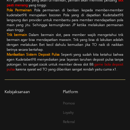
RTP games slot yang akan di mainkan, pemain akan memiliki peluang
slot
pasti menang
yang tinggi.
Pola Permainan
Pola permainan di berikan kepada member-member
kudetabet98 merupakan bocoran Pola yang di dapatkan Kudetabet98
langsung dari provider untuk membantu para member mendapatkan pola
main yang jitu. Sehingga kemungkinan JP ketika melakukan permainan
akan tinggi.
Trik bermain
Dalam bermain slot, para member wajib mengetahui trik
bermain agar bisa mendapatkan maxwin. Trik yang bisa di lakukan adalah
dengan melakukan Bet kecil dahulu kemudian jika TO naik di naikkan
betnya secara bertahap.
Manfaatkan Sistem Deposit Pulsa
Seperti yang sudah kita ketahui bahwa
agen Kudetabet98 menyediakan jasa layanan taruhan deposit pulsa tanpa
potongan. Ini sangat cocok untuk member dewa slot 88
game bola deposit
pulsa
karena syarat wd TO yang diberikan sangat rendah yaitu cuma x1.
Kebijaksanaan
Platform
Promosi
Loyalty
Referral