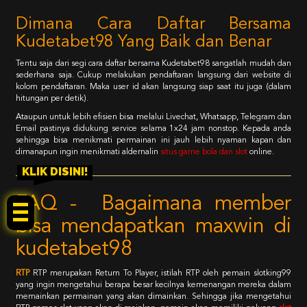
Dimana Cara Daftar Bersama
Kudetabet98 Yang Baik dan Benar
Tentu saja dari segi cara daftar bersama Kudetabet98 sangatlah mudah dan
sederhana saja. Cukup melakukan pendaftaran langsung dari website di
kolom pendaftaran. Maka user id akan langsung siap saat itu juga (dalam
hitungan per detik).
Ataupun untuk lebih efisien bisa melalui Livechat, Whatsapp, Telegram dan
Email pastinya didukung service selama 1x24 jam nonstop. Kepada anda
sehingga bisa menikmati permainan ini jauh lebih nyaman kapan dan
dimanapun ingin menikmati aldernalin
situs game bola dan slot
online.
KLIK DISINI!
FAQ - Bagaimana member
bisa mendapatkan maxwin di
kudetabet98
RTP
RTP merupakan Return To Player, istilah RTP oleh pemain slotking99
yang ingin mengetahui berapa besar kecilnya kemenangan mereka dalam
memainkan permainan yang akan dimainkan. Sehingga jika mengetahui