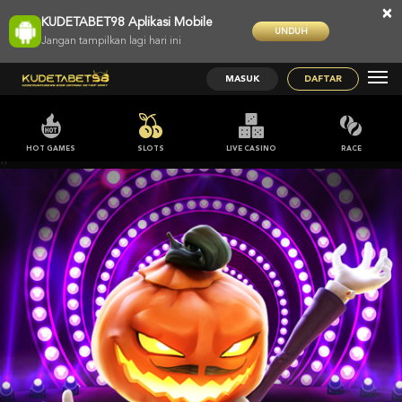
×
KUDETABET98 Aplikasi Mobile
UNDUH
Jangan tampilkan lagi hari ini
MASUK
DAFTAR
HOT GAMES
SLOTS
LIVE CASINO
RACE
;;