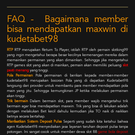
FAQ - Bagaimana member
bisa mendapatkan maxwin di
kudetabet98
RTP
RTP merupakan Return To Player, istilah RTP oleh pemain slotking99
yang ingin mengetahui berapa besar kecilnya kemenangan mereka dalam
memainkan permainan yang akan dimainkan. Sehingga jika mengetahui
RTP games slot yang akan di mainkan, pemain akan memiliki peluang
slot
pasti menang
yang tinggi.
Pola Permainan
Pola permainan di berikan kepada member-member
kudetabet98 merupakan bocoran Pola yang di dapatkan Kudetabet98
langsung dari provider untuk membantu para member mendapatkan pola
main yang jitu. Sehingga kemungkinan JP ketika melakukan permainan
akan tinggi.
Trik bermain
Dalam bermain slot, para member wajib mengetahui trik
bermain agar bisa mendapatkan maxwin. Trik yang bisa di lakukan adalah
dengan melakukan Bet kecil dahulu kemudian jika TO naik di naikkan
betnya secara bertahap.
Manfaatkan Sistem Deposit Pulsa
Seperti yang sudah kita ketahui bahwa
agen Kudetabet98 menyediakan jasa layanan taruhan deposit pulsa tanpa
potongan. Ini sangat cocok untuk member dewa slot 88
game bola deposit