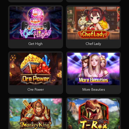
Get High
Chef Lady
Ore Power
More Beauties