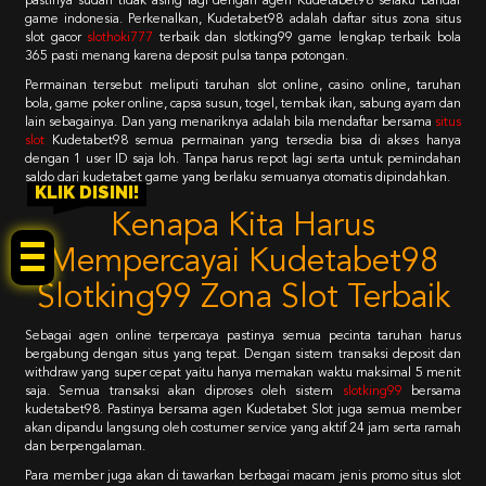
pastinya sudah tidak asing lagi dengan agen Kudetabet98 selaku bandar
game indonesia. Perkenalkan, Kudetabet98 adalah daftar situs zona situs
slot gacor
slothoki777
terbaik dan slotking99 game lengkap terbaik bola
365 pasti menang karena deposit pulsa tanpa potongan.
Permainan tersebut meliputi taruhan slot online, casino online, taruhan
bola, game poker online, capsa susun, togel, tembak ikan, sabung ayam dan
lain sebagainya. Dan yang menariknya adalah bila mendaftar bersama
situs
slot
Kudetabet98 semua permainan yang tersedia bisa di akses hanya
dengan 1 user ID saja loh. Tanpa harus repot lagi serta untuk pemindahan
saldo dari kudetabet game yang berlaku semuanya otomatis dipindahkan.
KLIK DISINI!
Kenapa Kita Harus
Mempercayai Kudetabet98
Slotking99 Zona Slot Terbaik
Sebagai agen online terpercaya pastinya semua pecinta taruhan harus
bergabung dengan situs yang tepat. Dengan sistem transaksi deposit dan
withdraw yang super cepat yaitu hanya memakan waktu maksimal 5 menit
saja. Semua transaksi akan diproses oleh sistem
slotking99
bersama
kudetabet98. Pastinya bersama agen Kudetabet Slot juga semua member
akan dipandu langsung oleh costumer service yang aktif 24 jam serta ramah
dan berpengalaman.
Para member juga akan di tawarkan berbagai macam jenis promo situs slot