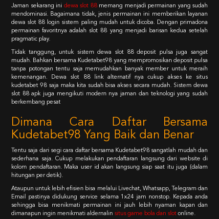
Jaman sekarang ini
dewa slot 88
memang menjadi permainan yang sudah
mendominasi. Bagaimana tidak, jenis permainan ini memberikan layanan
dewa slot 88 login sistem paling mudah untuk dicoba. Dengan primadona
permainan favoritnya adalah slot 88 yang menjadi barisan kedua setelah
pragmatic play.
Tidak tanggung, untuk sistem dewa slot 88 deposit pulsa juga sangat
mudah. Bahkan bersama Kudetabet98 yang mempromosikan deposit pulsa
tanpa potongan tentu saja memudahkan banyak member untuk meraih
kemenangan. Dewa slot 88 link alternatif nya cukup akses ke situs
kudetabet 98 saja maka kita sudah bisa akses secara mudah. Sistem dewa
slot 88 apk juga mengikuti modern nya jaman dan teknologi yang sudah
berkembang pesat
Dimana Cara Daftar Bersama
Kudetabet98 Yang Baik dan Benar
Tentu saja dari segi cara daftar bersama Kudetabet98 sangatlah mudah dan
sederhana saja. Cukup melakukan pendaftaran langsung dari website di
kolom pendaftaran. Maka user id akan langsung siap saat itu juga (dalam
hitungan per detik).
Ataupun untuk lebih efisien bisa melalui Livechat, Whatsapp, Telegram dan
Email pastinya didukung service selama 1x24 jam nonstop. Kepada anda
sehingga bisa menikmati permainan ini jauh lebih nyaman kapan dan
dimanapun ingin menikmati aldernalin
situs game bola dan slot
online.