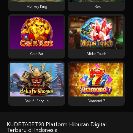
Monkey King
T-Rex
Coin Rat
Midas Touch
Bakufu Shogun
Diamond 7
KUDETABET98 Platform Hiburan Digital
Terbaru di Indonesia