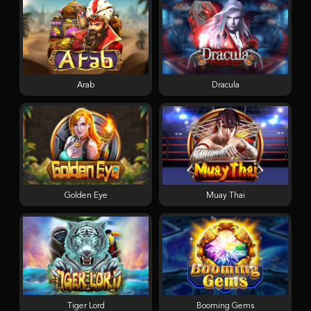
Arab
Dracula
Golden Eye
Muay Thai
Tiger Lord
Booming Gems