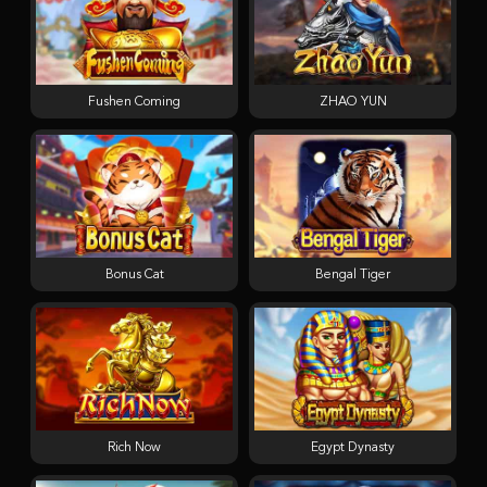
Fushen Coming
ZHAO YUN
Bonus Cat
Bengal Tiger
Rich Now
Egypt Dynasty