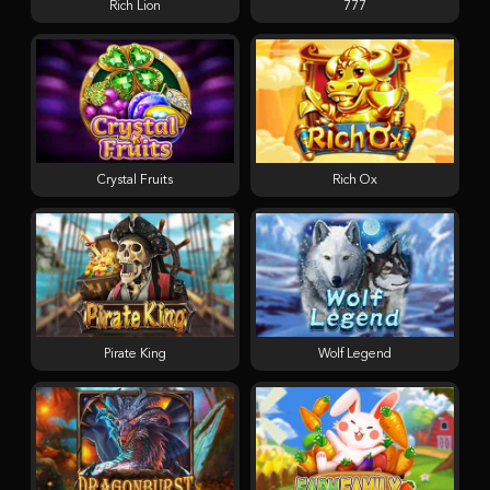
Rich Lion
777
Crystal Fruits
Rich Ox
Pirate King
Wolf Legend