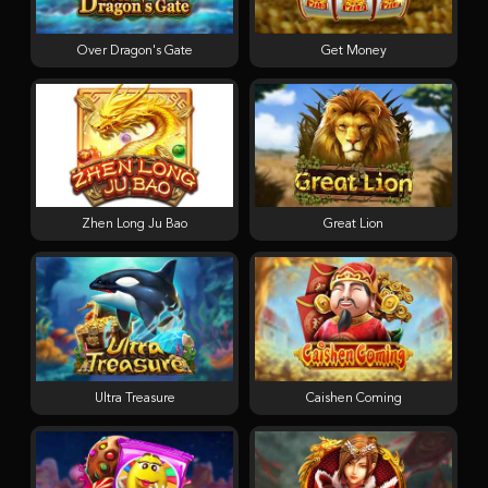
Over Dragon's Gate
Get Money
Zhen Long Ju Bao
Great Lion
Ultra Treasure
Caishen Coming