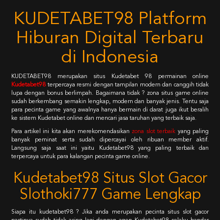
KUDETABET98 Platform
Hiburan Digital Terbaru
di Indonesia
KUDETABET98 merupakan situs Kudetabet 98 permainan online
Kudetabet98
terpercaya resmi dengan tampilan modern dan canggih tidak
lupa dengan bonus berlimpah. Bagaimana tidak ? zona situs game online
sudah berkembang semakin lengkap, modern dan banyak jenis. Tentu saja
para pecinta game yang awalnya hanya bermain di darat juga ikut beralih
ke sistem Kudetabet online dan mencari jasa taruhan yang terbaik saja.
Para artikel ini kita akan merekomendasikan
zona slot terbaik
yang paling
banyak peminat serta sudah dipercayai oleh ribuan member aktif.
Langsung saja saat ini yaitu Kudetabet98 yang paling terbaik dan
terpercaya untuk para kalangan pecinta game online.
Kudetabet98 Situs Slot Gacor
Slothoki777 Game Lengkap
Siapa itu kudetabet98 ? Jika anda merupakan pecinta situs slot gacor