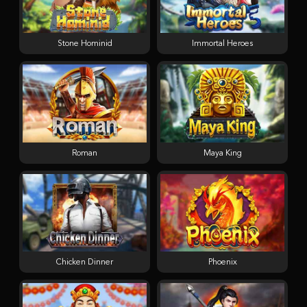
Stone Hominid
Immortal Heroes
Roman
Maya King
Chicken Dinner
Phoenix