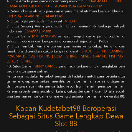
4. Situs Arcade jenis game ringan yang menghibur :
PRAGMATIC FISHING |
GAMATRON | GIOCCO PLUS | ADVANTPLAY GAMING | CQ9
5. Situs Poker salah satu jenis game yang membutuhkan keahlian khusus :
IDN PLAY | 9GAMING | BALAK PLAY
6. Situs Togel yang sudah merakyat :
NEX4D
7. Situs Sabung Ayam yang sudah turun menurun di berbagai wilayah
indonesia :
Ehm297
| SV388
8. Situs Game
MM TANGKAS
sempat menjadi game paling populer di
seluruh indonesia dan beroperasi di casino asli sejak tahun 1960an.
9. Situs Tembak Ikan merupakan permainan yang cukup trending dan
masih bisa ditemukan cukup banyak di darat :
SPADE FISHING GAMING |
PRAGMATIC PLAY FISHING | CQ9 FISHING | SPADE GAMING FISHING |
JOKER FISHING
10. Situs Game
FUNKY GAMES
yang hadir terbaru untuk menghibur para
pecinta situs game online.
Tentu saja list daftar tersebut sengaja di hadirkan untuk para pecinta situs
game lengkap agar bebas memilih. Jenis permainan apa yang digemari
dan pastinya agar kita semua tidak repot lagi memilih jenis permainan.
Karena seperti yang sudah di bahas, cukup dengan 1 user ID saja sudah
bisa bermain semua game online yang disediakan permainan dewa slot 88.
Kapan Kudetabet98 Beroperasi
Sebagai Situs Game Lengkap Dewa
Slot 88