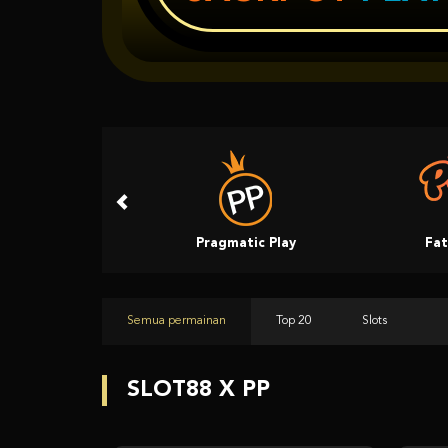
Pragmatic Play
Fat
Semua permainan
Top 20
Slots
SLOT88 X PP