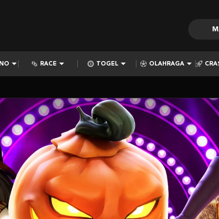
M
INO
RACE
TOGEL
OLAHRAGA
CRA