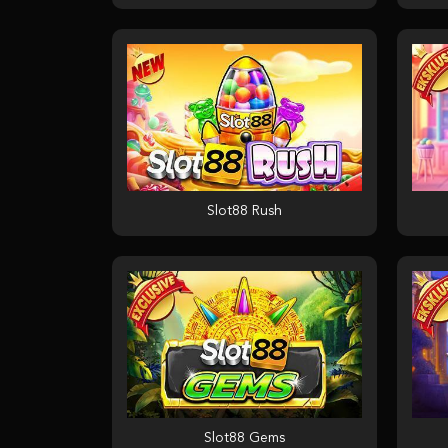
Slot88 Rush
Slot88 Gems