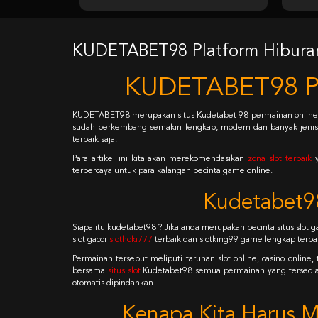
KUDETABET98 Platform Hiburan 
KUDETABET98 Pla
KUDETABET98 merupakan situs Kudetabet 98 permainan onlin
sudah berkembang semakin lengkap, modern dan banyak jenis. T
terbaik saja.
Para artikel ini kita akan merekomendasikan
zona slot terbaik
terpercaya untuk para kalangan pecinta game online.
Kudetabet98
Siapa itu kudetabet98 ? Jika anda merupakan pecinta situs slot 
slot gacor
slothoki777
terbaik dan slotking99 game lengkap terba
Permainan tersebut meliputi taruhan slot online, casino onlin
bersama
situs slot
Kudetabet98 semua permainan yang tersedia b
otomatis dipindahkan.
Kenapa Kita Harus M