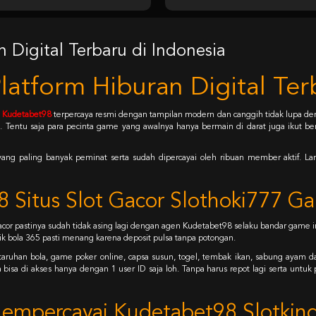
Digital Terbaru di Indonesia
tform Hiburan Digital Terb
e
Kudetabet98
terpercaya resmi dengan tampilan modern dan canggih tidak lupa den
entu saja para pecinta game yang awalnya hanya bermain di darat juga ikut ber
yang paling banyak peminat serta sudah dipercayai oleh ribuan member aktif. Lan
 Situs Slot Gacor Slothoki777 
gacor pastinya sudah tidak asing lagi dengan agen Kudetabet98 selaku bandar game in
ik bola 365 pasti menang karena deposit pulsa tanpa potongan.
e, taruhan bola, game poker online, capsa susun, togel, tembak ikan, sabung ayam 
isa di akses hanya dengan 1 user ID saja loh. Tanpa harus repot lagi serta unt
empercayai Kudetabet98 Slotking