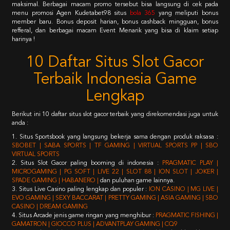
maksimal. Berbagai macam promo tersebut bisa langsung di cek pada
menu promosi Agen Kudetabet98 situs
bola 365
yang meliputi bonus
member baru. Bonus deposit harian, bonus cashback mingguan, bonus
refferal, dan berbagai macam Event Menarik yang bisa di klaim setiap
harinya !
10 Daftar Situs Slot Gacor
Terbaik Indonesia Game
Lengkap
Berikut ini 10 daftar situs slot gacor terbaik yang direkomendasi juga untuk
anda :
1. Situs Sportsbook yang langsung bekerja sama dengan produk raksasa :
SBOBET | SABA SPORTS | TF GAMING | VIRTUAL SPORTS PP | SBO
VIRTUAL SPORTS
2. Situs Slot Gacor paling booming di indonesia :
PRAGMATIC PLAY |
MICROGAMING | PG SOFT | LIVE 22 | SLOT 88 | ION SLOT | JOKER |
SPADE GAMING | HABANERO |
dan puluhan game lainnya.
3. Situs Live Casino paling lengkap dan populer :
ION CASINO | MG LIVE |
EVO GAMING | SEXY BACCARAT | PRETTY GAMING | ASIA GAMING | SBO
CASINO | DREAM GAMING
4. Situs Arcade jenis game ringan yang menghibur :
PRAGMATIC FISHING |
GAMATRON | GIOCCO PLUS | ADVANTPLAY GAMING | CQ9