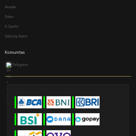
Arcade
Poker
E-Sports
Sabung Ayam
Komunitas
Telegram