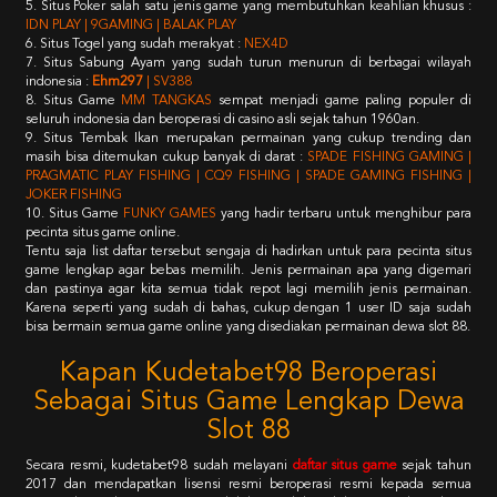
5. Situs Poker salah satu jenis game yang membutuhkan keahlian khusus :
IDN PLAY | 9GAMING | BALAK PLAY
6. Situs Togel yang sudah merakyat :
NEX4D
7. Situs Sabung Ayam yang sudah turun menurun di berbagai wilayah
indonesia :
Ehm297
| SV388
8. Situs Game
MM TANGKAS
sempat menjadi game paling populer di
seluruh indonesia dan beroperasi di casino asli sejak tahun 1960an.
9. Situs Tembak Ikan merupakan permainan yang cukup trending dan
masih bisa ditemukan cukup banyak di darat :
SPADE FISHING GAMING |
PRAGMATIC PLAY FISHING | CQ9 FISHING | SPADE GAMING FISHING |
JOKER FISHING
10. Situs Game
FUNKY GAMES
yang hadir terbaru untuk menghibur para
pecinta situs game online.
Tentu saja list daftar tersebut sengaja di hadirkan untuk para pecinta situs
game lengkap agar bebas memilih. Jenis permainan apa yang digemari
dan pastinya agar kita semua tidak repot lagi memilih jenis permainan.
Karena seperti yang sudah di bahas, cukup dengan 1 user ID saja sudah
bisa bermain semua game online yang disediakan permainan dewa slot 88.
Kapan Kudetabet98 Beroperasi
Sebagai Situs Game Lengkap Dewa
Slot 88
Secara resmi, kudetabet98 sudah melayani
daftar situs game
sejak tahun
2017 dan mendapatkan lisensi resmi beroperasi resmi kepada semua