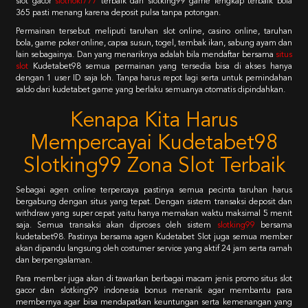
slot gacor
slothoki777
terbaik dan slotking99 game lengkap terbaik bola
365 pasti menang karena deposit pulsa tanpa potongan.
Permainan tersebut meliputi taruhan slot online, casino online, taruhan
bola, game poker online, capsa susun, togel, tembak ikan, sabung ayam dan
lain sebagainya. Dan yang menariknya adalah bila mendaftar bersama
situs
slot
Kudetabet98 semua permainan yang tersedia bisa di akses hanya
dengan 1 user ID saja loh. Tanpa harus repot lagi serta untuk pemindahan
saldo dari kudetabet game yang berlaku semuanya otomatis dipindahkan.
Kenapa Kita Harus
Mempercayai Kudetabet98
Slotking99 Zona Slot Terbaik
Sebagai agen online terpercaya pastinya semua pecinta taruhan harus
bergabung dengan situs yang tepat. Dengan sistem transaksi deposit dan
withdraw yang super cepat yaitu hanya memakan waktu maksimal 5 menit
saja. Semua transaksi akan diproses oleh sistem
slotking99
bersama
kudetabet98. Pastinya bersama agen Kudetabet Slot juga semua member
akan dipandu langsung oleh costumer service yang aktif 24 jam serta ramah
dan berpengalaman.
Para member juga akan di tawarkan berbagai macam jenis promo situs slot
gacor dan slotking99 indonesia bonus menarik agar membantu para
membernya agar bisa mendapatkan keuntungan serta kemenangan yang