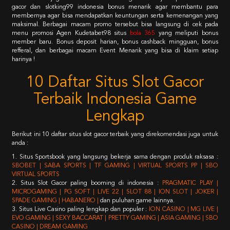
gacor dan slotking99 indonesia bonus menarik agar membantu para
membernya agar bisa mendapatkan keuntungan serta kemenangan yang
maksimal. Berbagai macam promo tersebut bisa langsung di cek pada
menu promosi Agen Kudetabet98 situs
bola 365
yang meliputi bonus
member baru. Bonus deposit harian, bonus cashback mingguan, bonus
refferal, dan berbagai macam Event Menarik yang bisa di klaim setiap
harinya !
10 Daftar Situs Slot Gacor
Terbaik Indonesia Game
Lengkap
Berikut ini 10 daftar situs slot gacor terbaik yang direkomendasi juga untuk
anda :
1. Situs Sportsbook yang langsung bekerja sama dengan produk raksasa :
SBOBET | SABA SPORTS | TF GAMING | VIRTUAL SPORTS PP | SBO
VIRTUAL SPORTS
2. Situs Slot Gacor paling booming di indonesia :
PRAGMATIC PLAY |
MICROGAMING | PG SOFT | LIVE 22 | SLOT 88 | ION SLOT | JOKER |
SPADE GAMING | HABANERO |
dan puluhan game lainnya.
3. Situs Live Casino paling lengkap dan populer :
ION CASINO | MG LIVE |
EVO GAMING | SEXY BACCARAT | PRETTY GAMING | ASIA GAMING | SBO
CASINO | DREAM GAMING