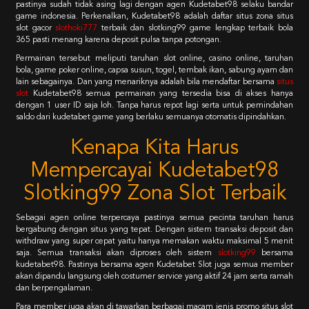
pastinya sudah tidak asing lagi dengan agen Kudetabet98 selaku bandar
game indonesia. Perkenalkan, Kudetabet98 adalah daftar situs zona situs
slot gacor
slothoki777
terbaik dan slotking99 game lengkap terbaik bola
365 pasti menang karena deposit pulsa tanpa potongan.
Permainan tersebut meliputi taruhan slot online, casino online, taruhan
bola, game poker online, capsa susun, togel, tembak ikan, sabung ayam dan
lain sebagainya. Dan yang menariknya adalah bila mendaftar bersama
situs
slot
Kudetabet98 semua permainan yang tersedia bisa di akses hanya
dengan 1 user ID saja loh. Tanpa harus repot lagi serta untuk pemindahan
saldo dari kudetabet game yang berlaku semuanya otomatis dipindahkan.
Kenapa Kita Harus
Mempercayai Kudetabet98
Slotking99 Zona Slot Terbaik
Sebagai agen online terpercaya pastinya semua pecinta taruhan harus
bergabung dengan situs yang tepat. Dengan sistem transaksi deposit dan
withdraw yang super cepat yaitu hanya memakan waktu maksimal 5 menit
saja. Semua transaksi akan diproses oleh sistem
slotking99
bersama
kudetabet98. Pastinya bersama agen Kudetabet Slot juga semua member
akan dipandu langsung oleh costumer service yang aktif 24 jam serta ramah
dan berpengalaman.
Para member juga akan di tawarkan berbagai macam jenis promo situs slot