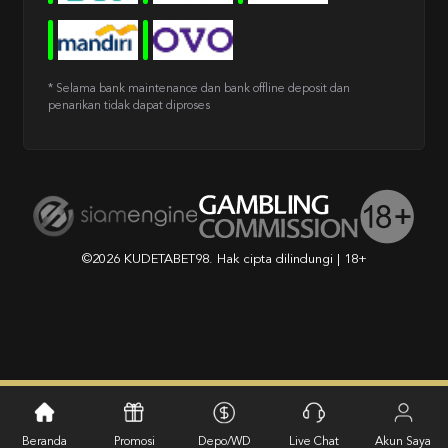
* Selama bank maintenance dan bank offline deposit dan
penarikan tidak dapat diproses
©2026 KUDETABET98. Hak cipta dilindungi | 18+
Beranda
Promosi
Depo/WD
Live Chat
Akun Saya