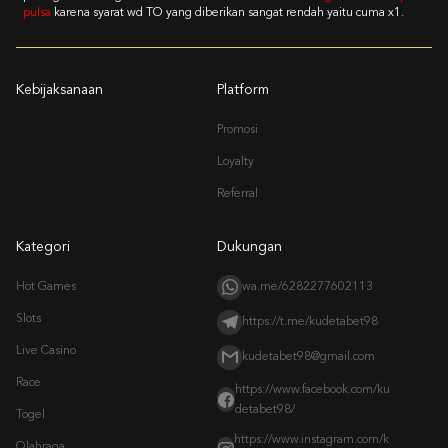
pulsa
karena syarat wd TO yang diberikan sangat rendah yaitu cuma x1.
Kebijaksanaan
Platform
Promosi
Loyalty
Referral
Kategori
Dukungan
Hot Games
wa.me/6282277602113
Slots
https://t.me/kudetabet98
Live Casino
kudetabet98@gmail.com
Race
https://www.facebook.com/ku
detabet98/
Togel
https://www.instagram.com/k
Olahraga