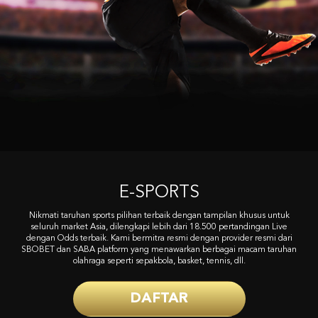
E-SPORTS
Nikmati taruhan sports pilihan terbaik dengan tampilan khusus untuk
seluruh market Asia, dilengkapi lebih dari 18.500 pertandingan Live
dengan Odds terbaik. Kami bermitra resmi dengan provider resmi dari
SBOBET dan SABA platform yang menawarkan berbagai macam taruhan
olahraga seperti sepakbola, basket, tennis, dll.
DAFTAR