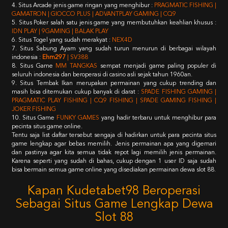
4. Situs Arcade jenis game ringan yang menghibur :
PRAGMATIC FISHING |
GAMATRON | GIOCCO PLUS | ADVANTPLAY GAMING | CQ9
5. Situs Poker salah satu jenis game yang membutuhkan keahlian khusus :
IDN PLAY | 9GAMING | BALAK PLAY
6. Situs Togel yang sudah merakyat :
NEX4D
7. Situs Sabung Ayam yang sudah turun menurun di berbagai wilayah
indonesia :
Ehm297
| SV388
8. Situs Game
MM TANGKAS
sempat menjadi game paling populer di
seluruh indonesia dan beroperasi di casino asli sejak tahun 1960an.
9. Situs Tembak Ikan merupakan permainan yang cukup trending dan
masih bisa ditemukan cukup banyak di darat :
SPADE FISHING GAMING |
PRAGMATIC PLAY FISHING | CQ9 FISHING | SPADE GAMING FISHING |
JOKER FISHING
10. Situs Game
FUNKY GAMES
yang hadir terbaru untuk menghibur para
pecinta situs game online.
Tentu saja list daftar tersebut sengaja di hadirkan untuk para pecinta situs
game lengkap agar bebas memilih. Jenis permainan apa yang digemari
dan pastinya agar kita semua tidak repot lagi memilih jenis permainan.
Karena seperti yang sudah di bahas, cukup dengan 1 user ID saja sudah
bisa bermain semua game online yang disediakan permainan dewa slot 88.
Kapan Kudetabet98 Beroperasi
Sebagai Situs Game Lengkap Dewa
Slot 88