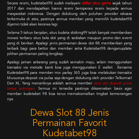
Secara resmi, kudetabet98 sudah melayani
daftar situs game
sejak tahun
2017 dan mendapatkan lisensi resmi beroperasi resmi kepada semua
masyarakat indonesia. Dengan didukung oleh puluhan provider raksasa
terkemuka di atas, pastinya semua member yang memilih kudetabet98
dijamin tidak akan kecewa lagi.
Selama 5 tahun berjalan, situs kudeta slotking99 telah banyak memberikan
inovasi terbaru situs bola slot yang di sediakan maupun promo dan event
yang di berikan. Apalagi jenis permainan dewa slot 88 memberikan yang
terbaik bagi para bettor dan member setia Kudetabet98 denganupdate
pilihan permainan paling lengkap.
Apalagi jaman sekarang yang sudah semakin maju, selain menggunakan
transaksi via metode bank bisa juga menggunakan E wallet . Bersama
Kudetabet98 para member mix parlay 365 juga bisa melakukan transaksi
khususnya deposit via pulsa saja dengan didukung oleh provider Telkomsel
Dan XL. Yang menariknya adalah semua member
situs slot deposit pulsa
tanpa potongan
.
Semua ini tersedia pastinya dikarenakan basis agar
member kudetabet 98 bisa terus memaksimalkan tingkat kemenangan
nya.
Dewa Slot 88 Jenis
Permainan Favorit
Kudetabet98