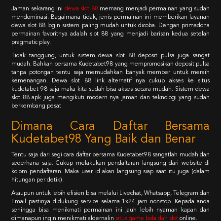
Jaman sekarang ini
dewa slot 88
memang menjadi permainan yang sudah
mendominasi. Bagaimana tidak, jenis permainan ini memberikan layanan
dewa slot 88 login sistem paling mudah untuk dicoba. Dengan primadona
permainan favoritnya adalah slot 88 yang menjadi barisan kedua setelah
pragmatic play.
Tidak tanggung, untuk sistem dewa slot 88 deposit pulsa juga sangat
mudah. Bahkan bersama Kudetabet98 yang mempromosikan deposit pulsa
tanpa potongan tentu saja memudahkan banyak member untuk meraih
kemenangan. Dewa slot 88 link alternatif nya cukup akses ke situs
kudetabet 98 saja maka kita sudah bisa akses secara mudah. Sistem dewa
slot 88 apk juga mengikuti modern nya jaman dan teknologi yang sudah
berkembang pesat
Dimana Cara Daftar Bersama
Kudetabet98 Yang Baik dan Benar
Tentu saja dari segi cara daftar bersama Kudetabet98 sangatlah mudah dan
sederhana saja. Cukup melakukan pendaftaran langsung dari website di
kolom pendaftaran. Maka user id akan langsung siap saat itu juga (dalam
hitungan per detik).
Ataupun untuk lebih efisien bisa melalui Livechat, Whatsapp, Telegram dan
Email pastinya didukung service selama 1x24 jam nonstop. Kepada anda
sehingga bisa menikmati permainan ini jauh lebih nyaman kapan dan
dimanapun ingin menikmati aldernalin
situs game bola dan slot
online.