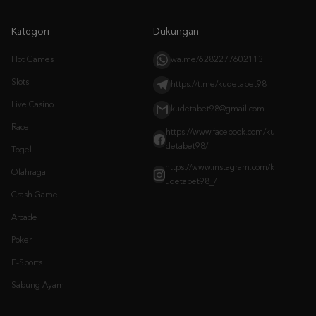
Kategori
Dukungan
Hot Games
wa.me/6282277602113
Slots
https://t.me/kudetabet98
Live Casino
kudetabet98@gmail.com
Race
https://www.facebook.com/ku
detabet98/
Togel
https://www.instagram.com/k
Olahraga
udetabet98_/
Crash Game
Arcade
Poker
E-Sports
Sabung Ayam
Komunitas