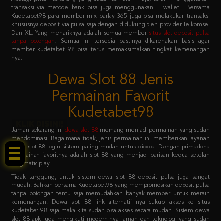
Kudetabet98 para member mix parlay 365 juga bisa melakukan transaksi
khususnya deposit via pulsa saja dengan didukung oleh provider Telkomsel
Dan XL. Yang menariknya adalah semua member
situs slot deposit pulsa
tanpa potongan
.
Semua ini tersedia pastinya dikarenakan basis agar
member kudetabet 98 bisa terus memaksimalkan tingkat kemenangan
nya.
Dewa Slot 88 Jenis
Permainan Favorit
Kudetabet98
Jaman sekarang ini
dewa slot 88
memang menjadi permainan yang sudah
KLIK DISINI!
mendominasi. Bagaimana tidak, jenis permainan ini memberikan layanan
dewa slot 88 login sistem paling mudah untuk dicoba. Dengan primadona
permainan favoritnya adalah slot 88 yang menjadi barisan kedua setelah
pragmatic play.
Tidak tanggung, untuk sistem dewa slot 88 deposit pulsa juga sangat
mudah. Bahkan bersama Kudetabet98 yang mempromosikan deposit pulsa
tanpa potongan tentu saja memudahkan banyak member untuk meraih
kemenangan. Dewa slot 88 link alternatif nya cukup akses ke situs
kudetabet 98 saja maka kita sudah bisa akses secara mudah. Sistem dewa
slot 88 apk juga mengikuti modern nya jaman dan teknologi yang sudah
berkembang pesat