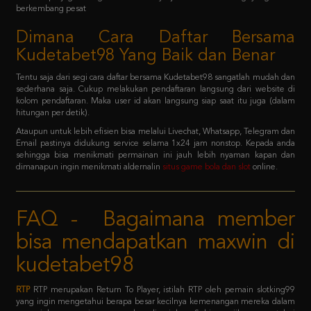
Dimana Cara Daftar Bersama
Kudetabet98 Yang Baik dan Benar
Tentu saja dari segi cara daftar bersama Kudetabet98 sangatlah mudah dan
sederhana saja. Cukup melakukan pendaftaran langsung dari website di
kolom pendaftaran. Maka user id akan langsung siap saat itu juga (dalam
hitungan per detik).
Ataupun untuk lebih efisien bisa melalui Livechat, Whatsapp, Telegram dan
Email pastinya didukung service selama 1x24 jam nonstop. Kepada anda
sehingga bisa menikmati permainan ini jauh lebih nyaman kapan dan
dimanapun ingin menikmati aldernalin
situs game bola dan slot
online.
FAQ - Bagaimana member
bisa mendapatkan maxwin di
kudetabet98
RTP
RTP merupakan Return To Player, istilah RTP oleh pemain slotking99
yang ingin mengetahui berapa besar kecilnya kemenangan mereka dalam
memainkan permainan yang akan dimainkan. Sehingga jika mengetahui