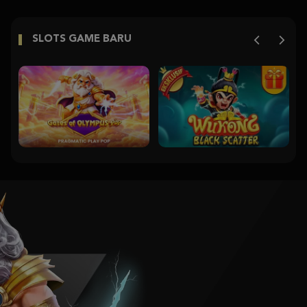
IDR
2,412,000.00
SLOTS GAME BARU
Sweet Bonanza 1000
penabe****k
IDR
2,368,900.00
Gates of Olympus™
vandy****5
IDR
2,077,460.00
Mahjong Wins 3 – Black Scatter
ka****b
IDR
1,820,000.00
Sweet Bonanza 1000
penabe****k
IDR
1,742,480.00
Starlight Princess™ 1000