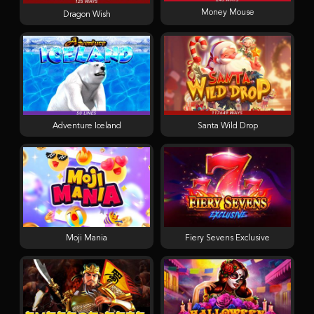
Money Mouse
Dragon Wish
Adventure Iceland
Santa Wild Drop
Moji Mania
Fiery Sevens Exclusive