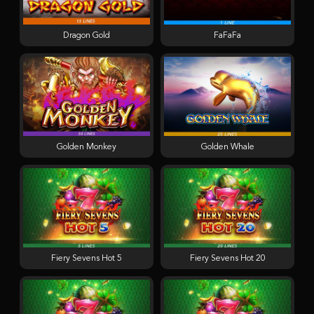
Dragon Gold
FaFaFa
Golden Monkey
Golden Whale
Fiery Sevens Hot 5
Fiery Sevens Hot 20