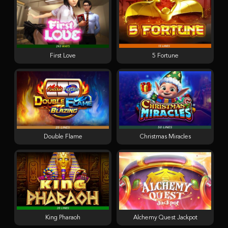
First Love
5 Fortune
Double Flame
Christmas Miracles
King Pharaoh
Alchemy Quest Jackpot