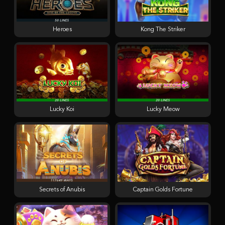
Heroes
Kong The Striker
Lucky Koi
Lucky Meow
Secrets of Anubis
Captain Golds Fortune