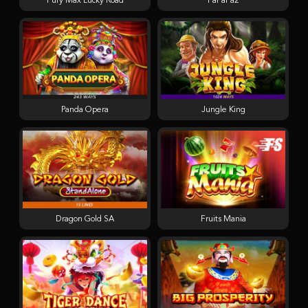
Fury Max Lucky Road
FaFaFa2
Panda Opera
Jungle King
Dragon Gold SA
Fruits Mania