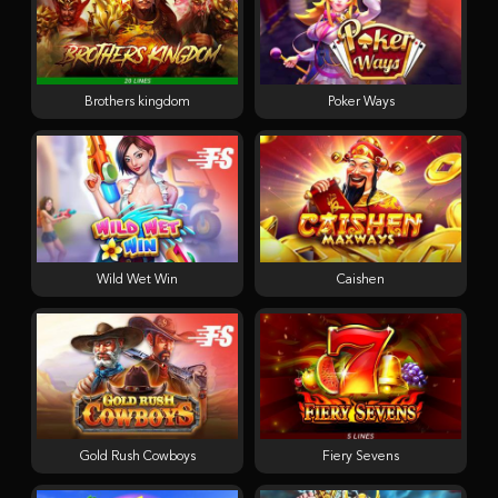
Brothers kingdom
Poker Ways
Wild Wet Win
Caishen
Gold Rush Cowboys
Fiery Sevens