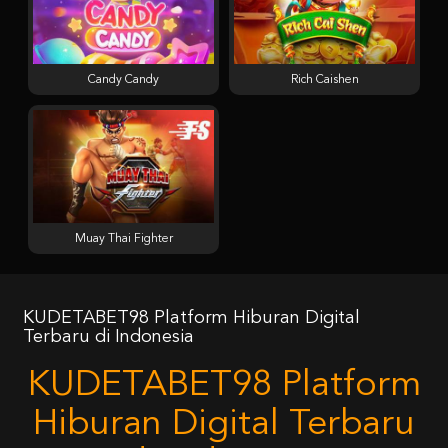
Candy Candy
Rich Caishen
Muay Thai Fighter
KUDETABET98 Platform Hiburan Digital
Terbaru di Indonesia
KUDETABET98 Platform
Hiburan Digital Terbaru