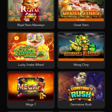
Royal Paws Maxways
Great Stars
Lucky Snake Wheel
Wong Choy
Mega 7
Gemstone Rush