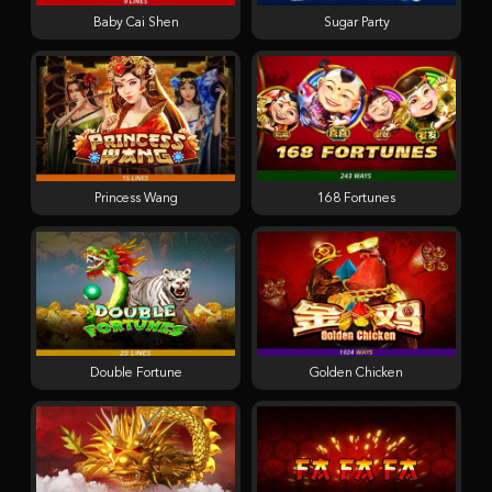
Baby Cai Shen
Sugar Party
Princess Wang
168 Fortunes
Double Fortune
Golden Chicken