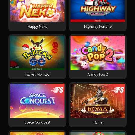
Happy Neko
Highway Fortune
Pocket Mon Go
Candy Pop 2
Space Conquest
Roma