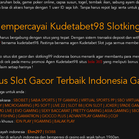
e, taruhan bola, game poker online, capsa susun, togel, tembak ikan, sabung ayam 
isa di akses hanya dengan 1 user ID saja loh. Tanpa harus repot lagi serta unt
empercayai Kudetabet98 Slotking
 harus bergabung dengan situs yang tepat. Dengan sistem transaksi deposit dan 
9
bersama kudetabet98. Pastinya bersama agen Kudetabet Slot juga semua member 
o situs slot gacor dan slotking99 indonesia bonus menarik agar membantu para
 di cek pada menu promosi Agen Kudetabet98 situs
bola 365
yang meliputi bonus
aim setiap harinya !
tus Slot Gacor Terbaik Indonesia
juga untuk anda :
aksasa :
SBOBET | SABA SPORTS | TF GAMING | VIRTUAL SPORTS PP | SBO VIRTU
 | MICROGAMING | PG SOFT | LIVE 22 | SLOT 88 | ION SLOT | JOKER | SPADE G
MG LIVE | EVO GAMING | SEXY BACCARAT | PRETTY GAMING | ASIA GAMING | S
FISHING | GAMATRON | GIOCCO PLUS | ADVANTPLAY GAMING | CQ9
 khusus :
IDN PLAY | 9GAMING | BALAK PLAY
ayah indonesia :
Ehm297
| SV388
 di seluruh indonesia dan beroperasi di casino asli sejak tahun 1960an.