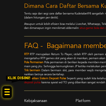
Dimana Cara Daftar Bersama K
Tentu saja dari segi cara daftar bersama Kudetabet98 sangatlah
(dalam hitungan per detik).
Ataupun untuk lebih efisien bisa melalui Livechat, Whatsapp, 
dan dimanapun ingin menikmati aldernalin
situs game bola dan s
FAQ - Bagaimana member
RTP
RTP merupakan Return To Player, istilah RTP oleh pemai
mengetahui RTP games slot yang akan di mainkan, pemain akan
Pola Permainan
Pola permainan di berikan kepada member-mem
main yang jitu. Sehingga kemungkinan JP ketika melakukan perm
Trik bermain
Dalam bermain slot, para member wajib mengetah
naikkan betnya secara bertahap.
KLIK DISINI!
Manfaatkan Sistem Deposit Pulsa
Seperti yang sudah kita ketah
deposit pulsa
karena syarat wd TO yang diberikan sangat rendah 
Kebijaksanaan
Platform