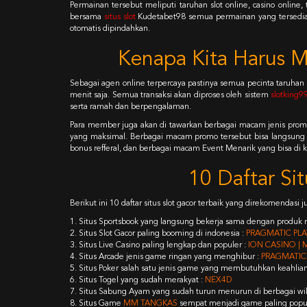
Permainan tersebut meliputi taruhan slot online, casino onlin
bersama
situs slot
Kudetabet98 semua permainan yang tersedia b
otomatis dipindahkan.
Kenapa Kita Harus M
Sebagai agen online terpercaya pastinya semua pecinta taruhan
menit saja. Semua transaksi akan diproses oleh sistem
slotking9
serta ramah dan berpengalaman.
Para member juga akan di tawarkan berbagai macam jenis prom
yang maksimal. Berbagai macam promo tersebut bisa langsung
bonus refferal, dan berbagai macam Event Menarik yang bisa di kl
10 Daftar Si
Berikut ini 10 daftar situs slot gacor terbaik yang direkomendasi 
1. Situs Sportsbook yang langsung bekerja sama dengan produk r
2. Situs Slot Gacor paling booming di indonesia :
PRAGMATIC PLAY
3. Situs Live Casino paling lengkap dan populer :
ION CASINO | 
4. Situs Arcade jenis game ringan yang menghibur :
PRAGMATIC 
5. Situs Poker salah satu jenis game yang membutuhkan keahlian
6. Situs Togel yang sudah merakyat :
NEX4D
7. Situs Sabung Ayam yang sudah turun menurun di berbagai wil
8. Situs Game
MM TANGKAS
sempat menjadi game paling populer