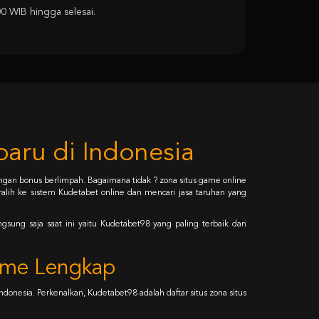
00 WIB hingga selesai.
aru di Indonesia
gan bonus berlimpah. Bagaimana tidak ? zona situs game online
alih ke sistem Kudetabet online dan mencari jasa taruhan yang
gsung saja saat ini yaitu Kudetabet98 yang paling terbaik dan
Game Lengkap
donesia. Perkenalkan, Kudetabet98 adalah daftar situs zona situs