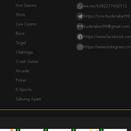
Hot Games
wa.me/6282277602113
Slots
https://t.me/kudetabet98
Live Casino
kudetabet98@gmail.com
Race
https://www.facebook.co
Togel
https://www.instagram.c
Olahraga
Crash Game
Arcade
Poker
E-Sports
Sabung Ayam