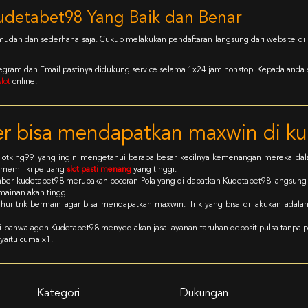
udetabet98 Yang Baik dan Benar
 mudah dan sederhana saja. Cukup melakukan pendaftaran langsung dari website di k
Telegram dan Email pastinya didukung service selama 1x24 jam nonstop. Kepada anda
lot
online.
 bisa mendapatkan maxwin di k
n slotking99 yang ingin mengetahui berapa besar kecilnya kemenangan mereka d
 memiliki peluang
slot pasti menang
yang tinggi.
ber kudetabet98 merupakan bocoran Pola yang di dapatkan Kudetabet98 langsun
ainan akan tinggi.
ui trik bermain agar bisa mendapatkan maxwin. Trik yang bisa di lakukan adala
ui bahwa agen Kudetabet98 menyediakan jasa layanan taruhan deposit pulsa tanpa p
yaitu cuma x1.
Kategori
Dukungan